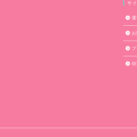
サ
運
お
プ
特