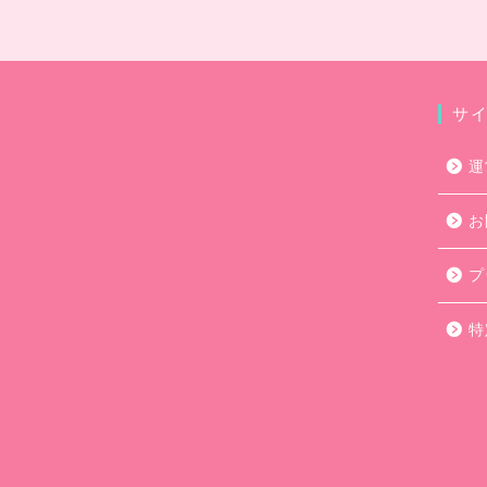
サ
運
お
プ
特