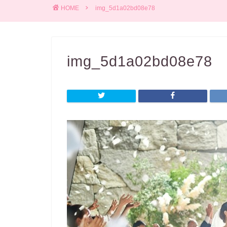
HOME
img_5d1a02bd08e78
img_5d1a02bd08e78