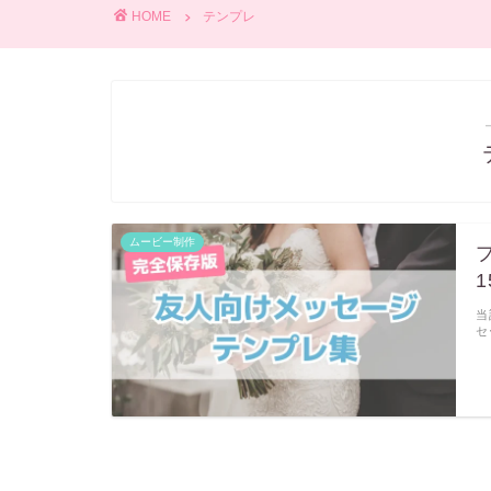
HOME
テンプレ
ムービー制作
当
セ